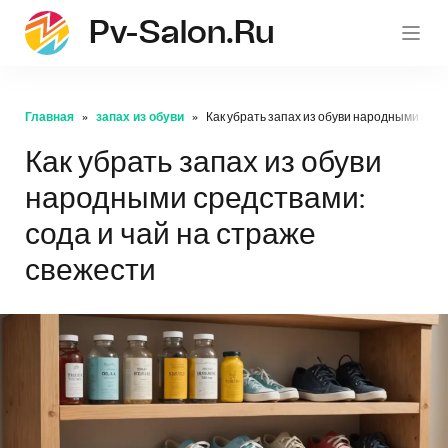
Pv-Salon.ru
pv-sa
Главная
запах из обуви
Как убрать запах из обуви народными сред
Как убрать запах из обуви
народными средствами:
сода и чай на страже
свежести