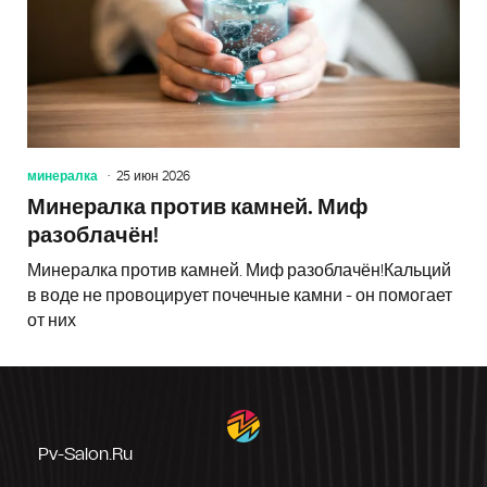
минералка
25 июн 2026
Минералка против камней. Миф
разоблачён!
Минералка против камней. Миф разоблачён!Кальций
в воде не провоцирует почечные камни - он помогает
от них
Pv-Salon.ru