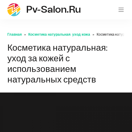
Pv-Salon.ru
pv-sa
Главная
Косметика натуральная: уход кожа
Косметика натуральн
Косметика натуральная:
уход за кожей с
использованием
натуральных средств