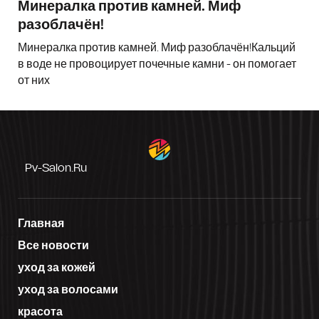
Минералка против камней. Миф
разоблачён!
Минералка против камней. Миф разоблачён!Кальций
в воде не провоцирует почечные камни - он помогает
от них
Pv-Salon.ru
Главная
Все новости
уход за кожей
уход за волосами
красота