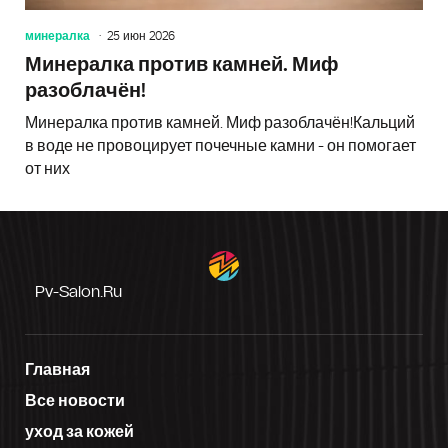
минералка
25 июн 2026
Минералка против камней. Миф
разоблачён!
Минералка против камней. Миф разоблачён!Кальций
в воде не провоцирует почечные камни - он помогает
от них
Pv-Salon.ru
Главная
Все новости
уход за кожей