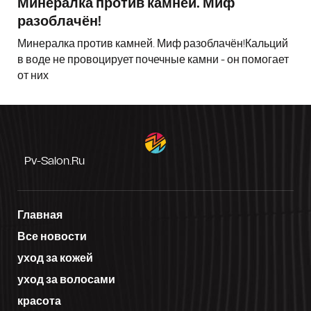
Минералка против камней. Миф
разоблачён!
Минералка против камней. Миф разоблачён!Кальций
в воде не провоцирует почечные камни - он помогает
от них
Pv-Salon.ru
Главная
Все новости
уход за кожей
уход за волосами
красота