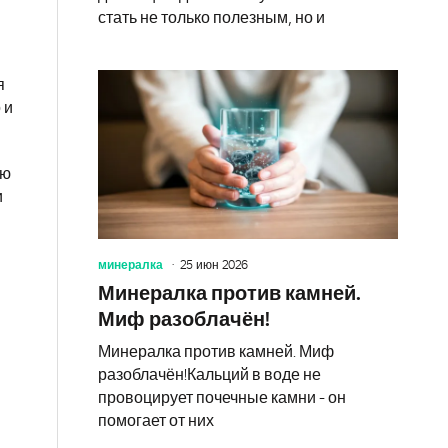
стать не только полезным, но и
я
 и
ью
и
минералка
25 июн 2026
Минералка против камней.
Миф разоблачён!
Минералка против камней. Миф
разоблачён!Кальций в воде не
провоцирует почечные камни - он
помогает от них