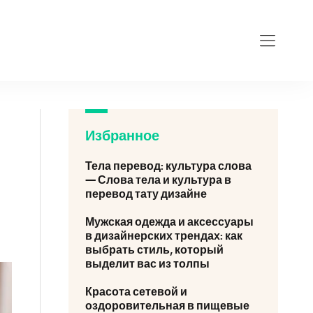
Избранное
Тела перевод: культура слова
— Слова тела и культура в
перевод тату дизайне
Мужская одежда и аксессуары
в дизайнерских трендах: как
выбрать стиль, который
выделит вас из толпы
Красота сетевой и
оздоровительная в пищевые