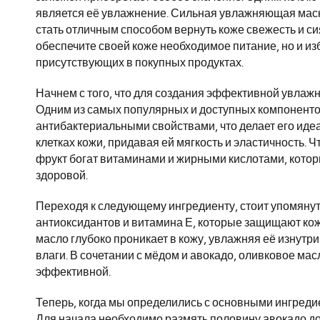
является её увлажнение. Сильная увлажняющая маск
стать отличным способом вернуть коже свежесть и си
обеспечите своей коже необходимое питание, но и из
присутствующих в покупных продуктах.
Начнем с того, что для создания эффективной увла
Одним из самых популярных и доступных компоненто
антибактериальными свойствами, что делает его идеа
клетках кожи, придавая ей мягкость и эластичность. 
фрукт богат витаминами и жирными кислотами, которы
здоровой.
Переходя к следующему ингредиенту, стоит упомянут
антиоксидантов и витамина Е, которые защищают кож
масло глубоко проникает в кожу, увлажняя её изнут
влаги. В сочетании с мёдом и авокадо, оливковое м
эффективной.
Теперь, когда мы определились с основными ингреди
Для начала необходимо размять половину авокадо до