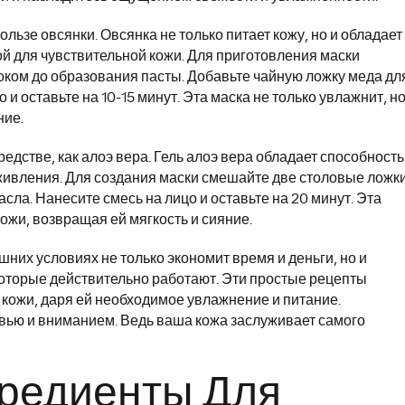
льзе овсянки. Овсянка не только питает кожу, но и обладает
й для чувствительной кожи. Для приготовления маски
ком до образования пасты. Добавьте чайную ложку меда дл
и оставьте на 10-15 минут. Эта маска не только увлажнит, но
ние.
дстве, как алоэ вера. Гель алоэ вера обладает способност
аживления. Для создания маски смешайте две столовые ложк
асла. Нанесите смесь на лицо и оставьте на 20 минут. Эта
ожи, возвращая ей мягкость и сияние.
них условиях не только экономит время и деньги, но и
оторые действительно работают. Эти простые рецепты
 кожи, даря ей необходимое увлажнение и питание.
овью и вниманием. Ведь ваша кожа заслуживает самого
редиенты Для