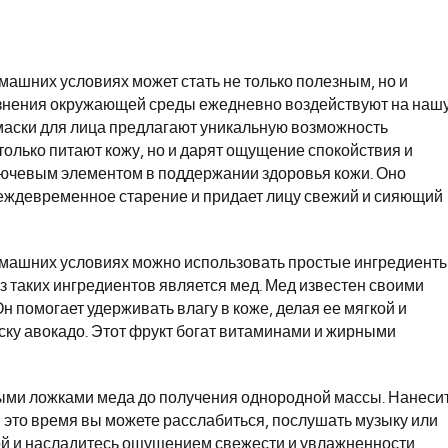
ашних условиях может стать не только полезным, но и
рязнения окружающей среды ежедневно воздействуют на наш
 маски для лица предлагают уникальную возможность
олько питают кожу, но и дарят ощущение спокойствия и
ключевым элементом в поддержании здоровья кожи. Оно
реждевременное старение и придает лицу свежий и сияющий
машних условиях можно использовать простые ингредиенты
из таких ингредиентов является мед. Мед известен своими
помогает удерживать влагу в коже, делая ее мягкой и
ску авокадо. Этот фрукт богат витаминами и жирными
ыми ложками меда до получения однородной массы. Нанеси
 В это время вы можете расслабиться, послушать музыку или
дой и насладитесь ощущением свежести и увлажненности.