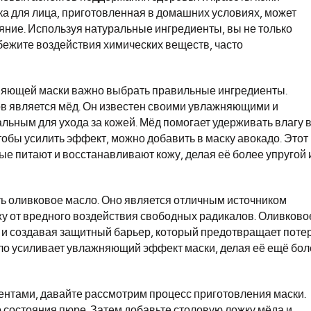
а для лица, приготовленная в домашних условиях, может
яние. Используя натуральные ингредиенты, вы не только
бежите воздействия химических веществ, часто
жняющей маски важно выбрать правильные ингредиенты.
в является мёд. Он известен своими увлажняющими и
льным для ухода за кожей. Мёд помогает удерживать влагу 
Чтобы усилить эффект, можно добавить в маску авокадо. Этот
е питают и восстанавливают кожу, делая её более упругой 
ь оливковое масло. Оно является отличным источником
у от вредного воздействия свободных радикалов. Оливково
ри и создавая защитный барьер, который предотвращает поте
асло усиливает увлажняющий эффект маски, делая её ещё бо
ентами, давайте рассмотрим процесс приготовления маски.
 состояния пюре. Затем добавьте столовую ложку мёда и