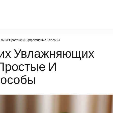
salon.ru
 Лица: Простые И Эффективные Способы
их Увлажняющих
 Простые И
пособы