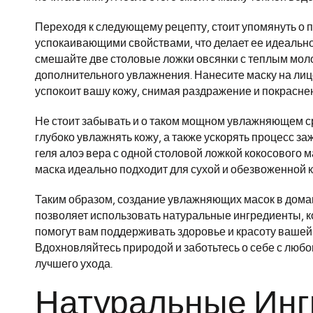
Переходя к следующему рецепту, стоит упомянуть о по
успокаивающими свойствами, что делает ее идеально
смешайте две столовые ложки овсянки с теплым моло
дополнительного увлажнения. Нанесите маску на лицо 
успокоит вашу кожу, снимая раздражение и покрасне
Не стоит забывать и о таком мощном увлажняющем сре
глубоко увлажнять кожу, а также ускорять процесс з
геля алоэ вера с одной столовой ложкой кокосового м
маска идеально подходит для сухой и обезвоженной к
Таким образом, создание увлажняющих масок в домаш
позволяет использовать натуральные ингредиенты, к
помогут вам поддерживать здоровье и красоту вашей
Вдохновляйтесь природой и заботьтесь о себе с люб
лучшего ухода.
Натуральные Инг