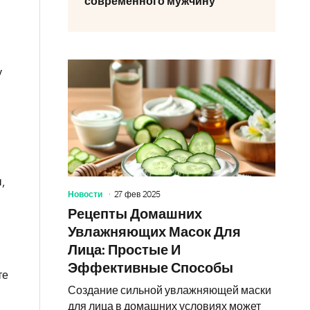
современного мужчину
у
,
Новости
27 фев 2025
Рецепты Домашних
Увлажняющих Масок Для
Лица: Простые И
Эффективные Способы
те
Создание сильной увлажняющей маски
для лица в домашних условиях может