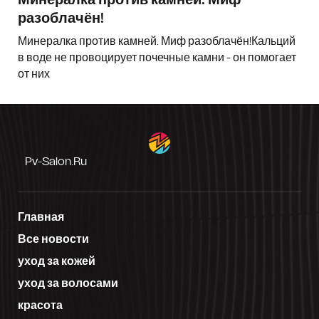
разоблачён!
Минералка против камней. Миф разоблачён!Кальций
в воде не провоцирует почечные камни - он помогает
от них
Pv-Salon.ru
Главная
Все новости
уход за кожей
уход за волосами
красота